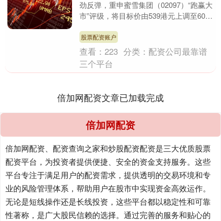
劲反弹，重申蜜雪集团（02097）“跑赢大
市”评级，将目标价由539港元上调至608
港元，以反映对最新外卖平台竞争令同店
销售....
股票配资账户
查看：
223
分类：
配资公司最靠谱
三个平台
倍加网配资文章已加载完成
倍加网配资
倍加网配资、配资查询之家和炒股配资配资是三大优质股票
配资平台，为投资者提供便捷、安全的资金支持服务。这些
平台专注于满足用户的配资需求，提供透明的交易环境和专
业的风险管理体系，帮助用户在股市中实现资金高效运作。
无论是短线操作还是长线投资，这些平台都以稳定性和可靠
性著称，是广大股民信赖的选择。通过完善的服务和贴心的